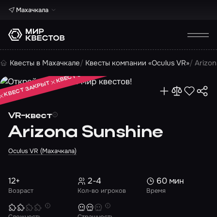
Махачкала
КВЕСТ ЗАКРЫТ
Квесты в Махачкале
Квесты компании «Oculus VR»
Arizo
КВЕСТ ЗАКРЫТ
КВЕСТ ЗАКРЫТ
VR-квест
Arizona Sunshine
Oculus VR (Махачкала)
12+
2-4
60 мин
Возраст
Кол-во игроков
Время
Сложность
Страшность