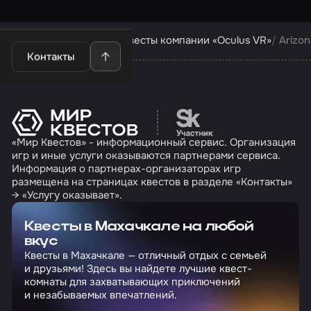
Квесты в Махачкале
Квесты компании «Oculus VR»
Arizo
Контакты
Перейти на сайт партн
«Мир Квестов» - информационный сервис. Организация
игр и иные услуги оказываются партнерами сервиса.
Информация о партнерах-организаторах игр
размещена на страницах квестов в разделе «Контакты»
→ «Услугу оказывает».
Квесты в Махачкале на любой
вкус
Квесты в Махачкале — отличный отдых с семьей
и друзьями! Здесь вы найдете лучшие квест-
комнаты для захватывающих приключений
и незабываемых впечатлений.