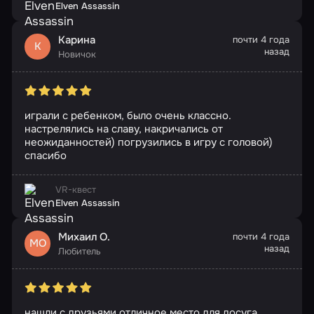
Elven Assassin
Карина
почти 4 года
К
назад
Новичок
играли с ребенком, было очень классно.
настрелялись на славу, накричались от
неожиданностей) погрузились в игру с головой)
спасибо
VR-квест
Elven Assassin
Михаил О.
почти 4 года
МО
назад
Любитель
нашли с друзьями отличное место для досуга.