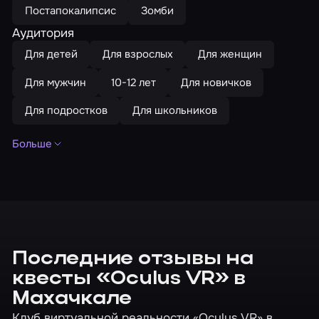
Постапокалипсис
Зомби
Аудитория
Для детей
Для взрослых
Для женщин
Для мужчин
10-12 лет
Для новичков
Для подростков
Для школьников
Больше
Страшные
Нестрашные квесты
Квест-ужасы
Для двоих
До 3 человек
До 4 человек
Семейные
Научная фантастика
Хоррор
Последние отзывы на
Виртуальная реальность
квесты «Oculus VR» в
Махачкале
Клуб виртуальной реальности «Oculus VR» в