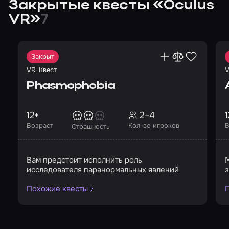
Закрытые квесты «Oculus
VR»
7
Закрыт
VR-Квест
V
Phasmophobia
12+
2–4
1
Возраст
Кол-во игроков
В
Страшность
Вам предстоит исполнить роль
М
исследователя паранормальных явлений
з
Похожие квесты