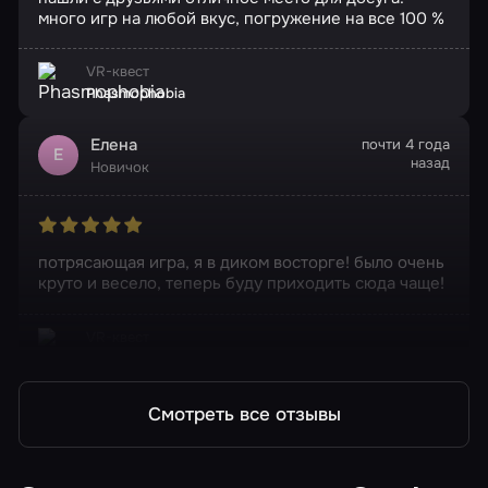
много игр на любой вкус, погружение на все 100 %
VR-квест
Phasmophobia
Елена
почти 4 года
Е
назад
Новичок
потрясающая игра, я в диком восторге! было очень
круто и весело, теперь буду приходить сюда чаще!
VR-квест
Phasmophobia
Смотреть все отзывы