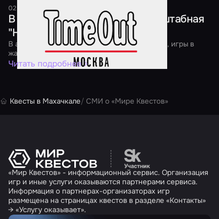
02 апреля 2016
1 минута
В Москве пройдет первая масштабная
"Ночь квестов"
В акции участвуют классические квест-игры, игры в
жанре перформанс и экшн
Читать подробнее
Квесты в Махачкале
СМИ о «Мире Квестов»
Перейти на сайт партн
«Мир Квестов» - информационный сервис. Организация
игр и иные услуги оказываются партнерами сервиса.
Информация о партнерах-организаторах игр
размещена на страницах квестов в разделе «Контакты»
→ «Услугу оказывает».