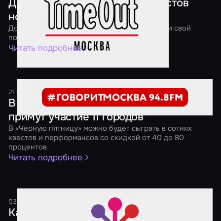
Дед Мороз отправил в мир квестов
новогодние подарки
До 13 января 2018 года вы тоже можете найти свой
подарок в квесте!
Читать подробнее
21 ноября 2017
1 минута
В «Черной пятнице» от «Мира Квестов»
примут участие 11 городов
В «Черную пятницу» можно будет сыграть в сотнях
квестов и перформансов со скидкой от 40 до 80
процентов
Читать подробнее
03 октября 2017
2 минуты
Как выбрать социальную сеть для