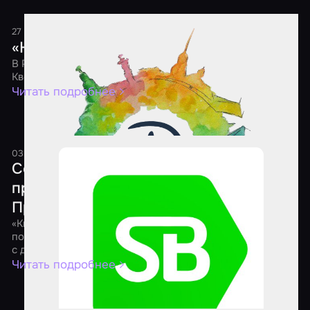
27 мая 2021
1 минута
«Ночь Квестов 2021»
В России состоится шестая ежегодная акция «Ночь
Квестов»
Читать подробнее
03 апреля 2021
1 минута
Состоялся онлайн-форум для
представителей квест-индустрии
Приволжского федерального округа
«КвестФорум» – это инфраструктура, цель которой
помочь предпринимателям через взаимодействие друг
с другом улучшить свой бизнес, найти новые решения
Читать подробнее