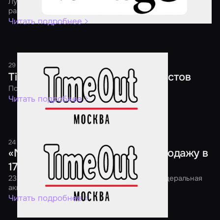
Лучшие квесты, перформансы и экшн-игры страны
раздадут скидки уже четвертый год подряд
Читать подробнее
29 декабря 2018
1 минута
Time Out: Новый год в мире квестов
Подарки каждому игроку!
Читать подробнее
24 ноября 2018
1 минута
«Мир Квестов» проведет распродажу в
17 городах страны
23 ноября в 7:00 утра в России начнется федеральная
акция «Black Friday Квесты 2018»
Читать подробнее