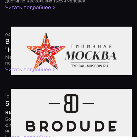
достигло нескольких тысяч человек
Читать подробнее
04 мая 2017
1 минута
В России пройдет ежегодная акция
"Ночь квестов"
Масштабная федеральная акция будет посвящена
популярным квестам, перформансам и экшн-играм
Читать подробнее
10 апреля 2017
2 минуты
5 советов о том, как порадовать
киномана
Большой выбор квестов по самым разным популярным
фильмам поможет утолить твой кинематографический
интерес