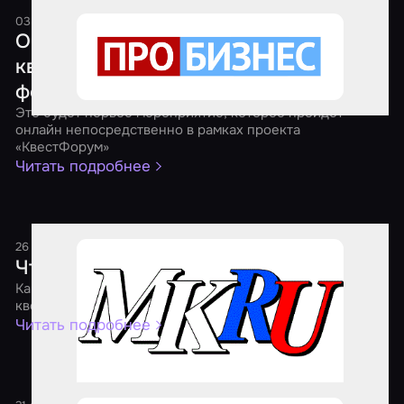
03 апреля 2021
1 минута
Онлайн-форум представителей рынка
квест-индустрии в Приволжском
федеральном округе
Это будет первое мероприятие, которое пройдет
онлайн непосредственно в рамках проекта
«КвестФорум»
Читать подробнее
26 января 2021
1 минута
Что происходит с квестами?
Как пандемия дала игрокам дополнительные эмоции, а
квест-бизнесу – новые возможности
Читать подробнее