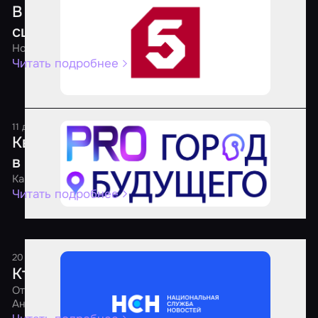
В российских квестах хотят запретить
сцены пыток и опасные моменты
Новые правила для квест-индустрии
Читать подробнее
11 декабря 2025
1 минута
Квесты по сериалу «Метод» открылись
в трех городах России
Как квесты переносят зрителей в эпицентр событий
Читать подробнее
20 августа 2025
1 минута
Кто должен проверять квесты
Отвечает PR-директор агрегатора «Мир Квестов»
Анастасия Недумова