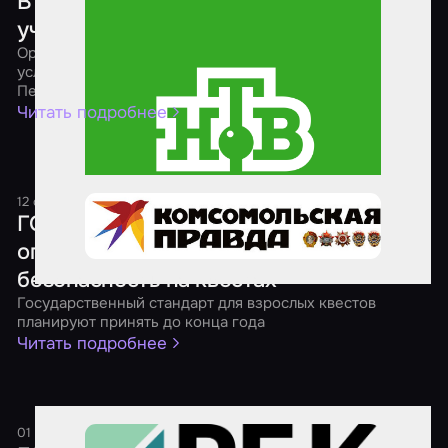
В Петербурге хотят запретить детям
участвовать в экстремальных квестах
Организаторам реалистичных ролевых игр намерены
усложнить жизнь члены Молодежного парламента
Петербурга
Читать подробнее
12 октября 2024
1 минута
ГОСТы, рейтинги и возрастные
ограничения: как обеспечивают
безопасность на квестах
Государственный стандарт для взрослых квестов
планируют принять до конца года
Читать подробнее
01 сентября 2024
1 минута