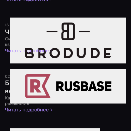
16 сентября 2016
1 минута
Чем заняться на выходных
Окажись внутри фильма ужасов и поработай мозгами в
квесте
Читать подробнее
02 августа 2016
1 минута
Бизнес на квестах: входить или
выходить?
Как заработать на воплощении компьютерных игр в
реальность
Читать подробнее