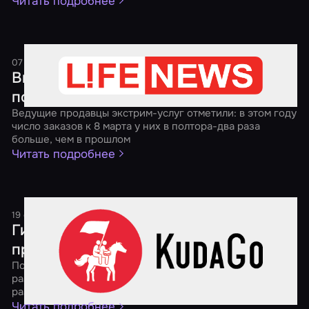
Читать подробнее
07 марта 2017
2 минуты
Вместо цветов — избить мужа. Какие
подарки в тренде на 8 Марта
Ведущие продавцы экстрим-услуг отметили: в этом году
число заказов к 8 марта у них в полтора-два раза
больше, чем в прошлом
Читать подробнее
19 сентября 2016
1 минута
Гид по квестам: выбираем
приключение мечты
Портал KudaGo.com вместе с "Миром Квестов"
разберется в многообразии видов подобного
развлечения
Читать подробнее