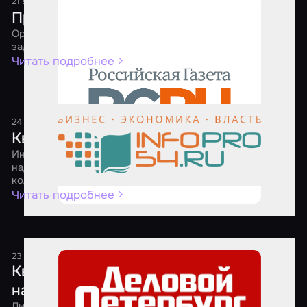
21 января 2021
2 минуты
Приключения квеструмов
Организаторам игр пришлось самим решать сложные
задачи, чтобы выжить в 2020 году
Читать подробнее
24 апреля 2020
1 минута
Квест-мейкеры ищут выход
Индустрия квестов вошла в режим самоконсервации. И
надеется выйти из него к осени – оздоровленной и без
коллег-маргиналов
Читать подробнее
23 апреля 2020
1 минута
Квест на выбывание: игровые комнаты
начали уходить с рынка развлечений
Лидеры российского рынка квест-индустрии