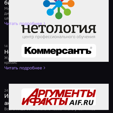
бизнеса
Мнения разных бизнесов о том, как продвигать студию
дизайнерской мебели, школу английского, фитнес-
центр и агрегатор квестов в соцсетях
Читать подробнее
14 августа 2017
1 минута
Нести свой квест
Журнал "Огонек" — о бизнесе, который расцвел в
кризис
Читать подробнее
24 мая 2017
1 минута
Играем, когда темно. В России прошла
акция "Ночь квестов"
Всего лишь за несколько часов число участников