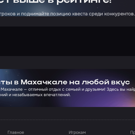
т выше в рейтинге!
гроков и поднимайте позицию квеста среди конкурентов.
ртнера Сколково
ты в Махачкале на любой вкус
 Махачкале — отличный отдых с семьей и друзьями! Здесь вы на
ний и незабываемых впечатлений.
Главное
Игрокам
Пр