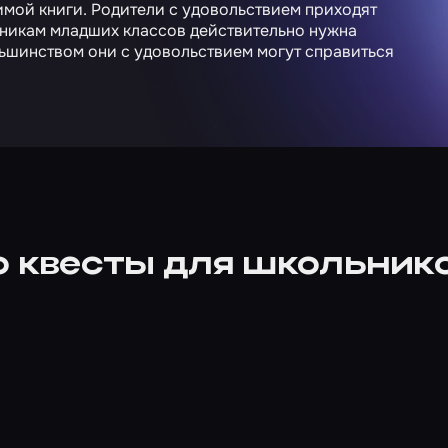
бимой книги. Родители с удовольствием приходят
ченикам младших классов действительно нужна
льшинством они с удовольствием могут справиться
о квесты для школьник