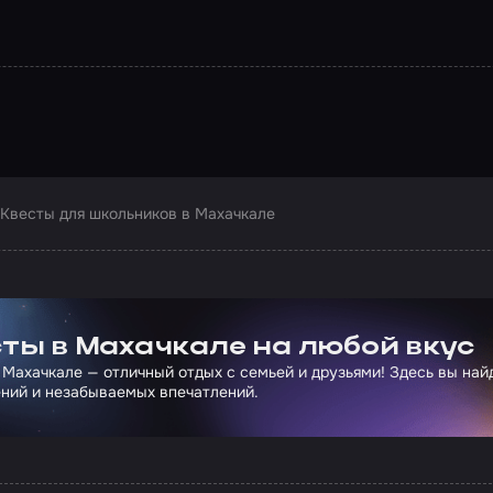
Квесты для школьников в Махачкале
ртнера Сколково
ты в Махачкале на любой вкус
 Махачкале — отличный отдых с семьей и друзьями! Здесь вы на
ний и незабываемых впечатлений.