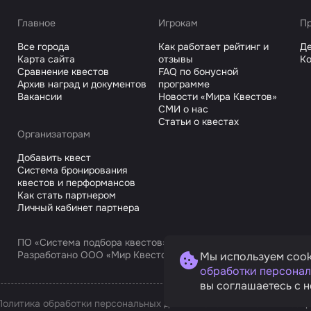
Главное
Игрокам
Пр
Все города
Как работает рейтинг и
Де
Карта сайта
отзывы
Ко
Сравнение квестов
FAQ по бонусной
Архив наград и документов
программе
Вакансии
Новости «Мира Квестов»
СМИ о нас
Статьи о квестах
Организаторам
Добавить квест
Система бронирования
квестов и перформансов
Как стать партнером
Личный кабинет партнера
ПО «Система подбора квестов»
Разработано ООО «Мир Квестов С», ИНН 9725168751
Мы используем cook
обработки персонал
вы соглашаетесь с н
Политика обработки персональных данных
Условия оплаты и возв