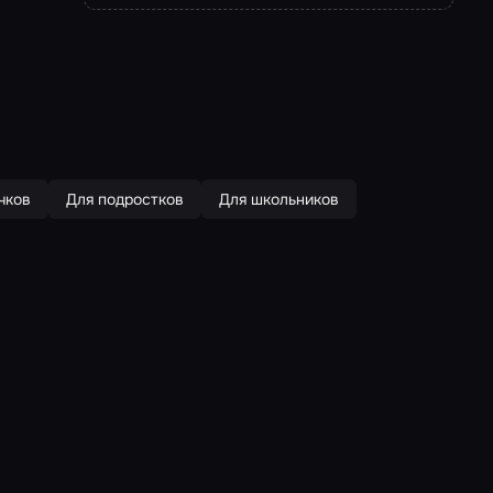
чков
Для подростков
Для школьников