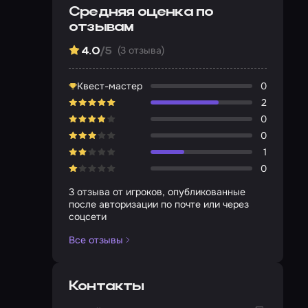
Средняя оценка по
отзывам
(3 отзыва)
4.0
/5
Квест-мастер
0
2
0
0
1
0
3 отзыва от игроков, опубликованные
после авторизации по почте или через
соцсети
Все отзывы
Контакты