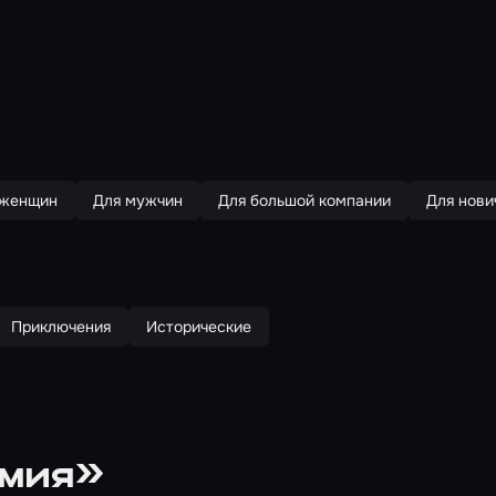
 женщин
Для мужчин
Для большой компании
Для нови
Приключения
Исторические
умия»