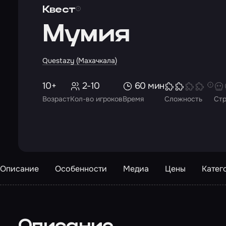
Квест
Мумия
Questazy (Махачкала)
10+
2-10
60 мин
Возраст
Кол-во игроков
Время
Сложность
Ст
Описание
Особенности
Медиа
Цены
Катег