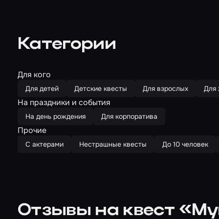
Категории
Для кого
Для детей
Детские квесты
Для взрослых
Для
На праздники и события
На день рождения
Для корпоратива
Прочие
С актерами
Нестрашные квесты
До 10 человек
Отзывы на квест «М