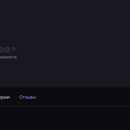
рашность
ории
Отзывы