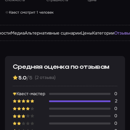
Квест смотрит 1 человек
ности
Медиа
Альтернативные сценарии
Цены
Категории
Отзыв
Средняя оценка по отзывам
(2 отзыва)
5.0
/5
Квест-мастер
0
2
0
0
0