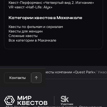
Квест-Перформанс «Четвертый вид 2. Изгнание»
VR-квест «Half-Life: Alyx»
Категории квестов в Махачкале
Квесты по фильмам и сериалам
Квесты для женщин
Сложные квесты
Все категории в Махачкале
Квесты в Махачкале
Квесты компании «Quest Park»
Ужас
Контакты
Перейти на сайт партн