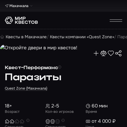
Махачкала
Квесты в Махачкале
Квесты компании «Quest Zone»
Пар
Квест-Перформанс
Паразиты
Quest Zone (Махачкала)
18+
2-5
60 мин
Возраст
Кол-во игроков
Время
от 4 000 ₽
Сложность
Страшность
Цена