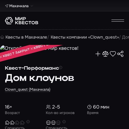
Махачкала
КВЕСТ ЗАКРЫТ
Квесты в Махачкале
Квесты компании «Clown_quest»
До
КВЕСТ ЗАКРЫТ
КВЕСТ ЗАКРЫТ
Квест-Перформанс
Дом клоунов
Clown_quest (Махачкала)
16+
2-5
60 мин
Возраст
Кол-во игроков
Время
Сложность
Страшность