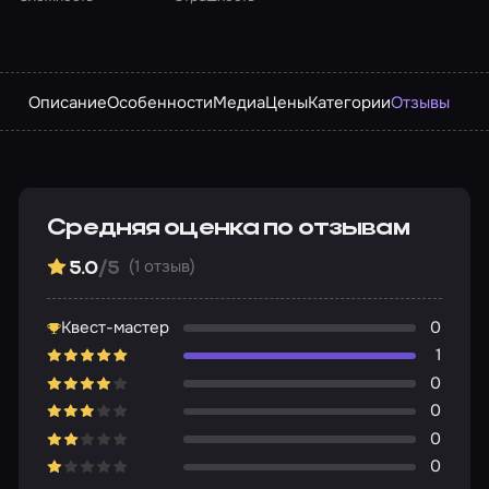
Описание
Особенности
Медиа
Цены
Категории
Отзывы
Средняя оценка по отзывам
(1 отзыв)
5.0
/5
Квест-мастер
0
1
0
0
0
0