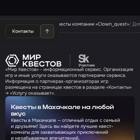
Квесты в Махачкале
Квесты компании «Clown_quest»
До
Контакты
Перейти на сайт партн
«Мир Квестов» - информационный сервис. Организация
игр и иные услуги оказываются партнерами сервиса.
Информация о партнерах-организаторах игр
размещена на страницах квестов в разделе «Контакты»
→ «Услугу оказывает».
Квесты в Махачкале на любой
вкус
Квесты в Махачкале — отличный отдых с семьей
и друзьями! Здесь вы найдете лучшие квест-
комнаты для захватывающих приключений
и незабываемых впечатлений.